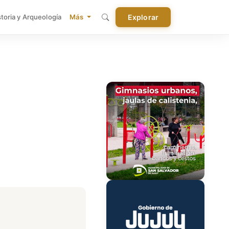
storia y Arqueología
Más
Explorar