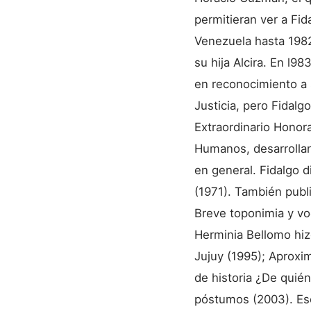
permitieran ver a Fid
Venezuela hasta 198
su hija Alcira. En l9
en reconocimiento a s
Justicia, pero Fidalg
Extraordinario Honora
Humanos, desarrollan
en general. Fidalgo 
(1971). También publi
Breve toponimia y voc
Herminia Bellomo hizo 
Jujuy (1995); Aproxi
de historia ¿De quién
póstumos (2003). Escr