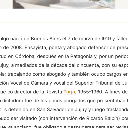
algo nació en Buenos Aires el 7 de marzo de l919 y falle
io de 2008. Ensayista, poeta y abogado defensor de presos
tud en Córdoba, después en la Patagonia y, por un peri
Jujuy, a mediados de la década del cincuenta, con su esp
tela; trabajando como abogado y también ocupó cargos en 
ión Vocal de Cámara y vocal del Superior Tribunal de Just
fue co director de la Revista
Tarja
, 1955-1960. A fines de
a dictadura fue de los pocos abogados que presentaban 
s, s detenido en San Salvador de Jujuy y luego traslada
udo ser visitado (con intervención de Ricardo Balbín) po
ue ya anciano, fue obligado a desnudarse para ser revis