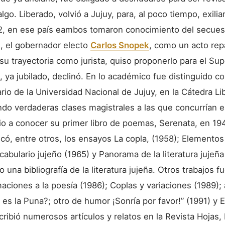
algo. Liberado, volvió a Jujuy, para, al poco tiempo, exil
2, en ese país eambos tomaron conocimiento del secuest
83, el gobernador electo
Carlos Snopek
, como un acto rep
u trayectoria como jurista, quiso proponerlo para el Sup
o, ya jubilado, declinó. En lo académico fue distinguido 
rio de la Universidad Nacional de Jujuy, en la Cátedra L
do verdaderas clases magistrales a las que concurrían e
dio a conocer su primer libro de poemas, Serenata, en 19
có, entre otros, los ensayos La copla, (1958); Elementos
abulario jujeño (1965) y Panorama de la literatura jujeña
una bibliografía de la literatura jujeña. Otros trabajos f
maciones a la poesía (1986); Coplas y variaciones (1989)
 es la Puna?; otro de humor ¡Sonría por favor!” (1991) y E
ibió numerosos artículos y relatos en la Revista Hojas, 