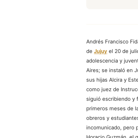
Andrés Francisco Fid
de
Jujuy
el 20 de jul
adolescencia y juven
Aires; se instaló en 
sus hijas Alcira y Es
como juez de Instrucc
siguió escribiendo y 
primeros meses de l
obreros y estudiante
incomunicado, pero p
Horacio Guzmán, el q