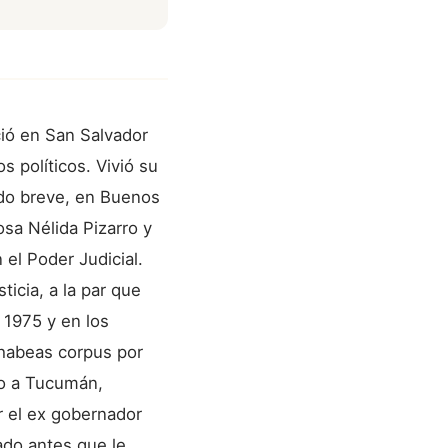
ció en San Salvador
 políticos. Vivió su
odo breve, en Buenos
osa Nélida Pizarro y
el Poder Judicial.
icia, a la par que
 1975 y en los
habeas corpus por
do a Tucumán,
r el ex gobernador
ado antes que le