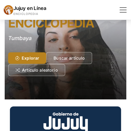
GEOGRAFÍA Y GEOLOGÍA
Jujuy en Línea
ENCICLOPEDIA
ENCICLOPEDIA
Tumbaya
Explorar
Buscar artículo
SCROLL
Artículo aleatorio