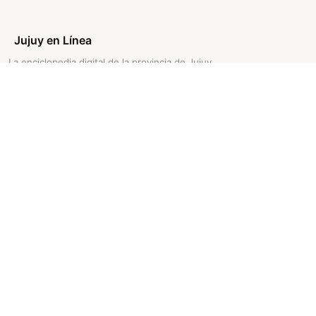
Jujuy en Línea
La enciclopedia digital de la provincia de Jujuy.
Historia, cultura, naturaleza y más.
CATEGORÍAS
ENCICLOPEDIA
Arte
Inicio
Comidas y Bebidas
Buscar artículos
Costumbres
Fuentes bibliográficas
Geografía y Geología
Historia y Arqueología
Lengua y Literatura
Seres Vivos
Últimos Artículos