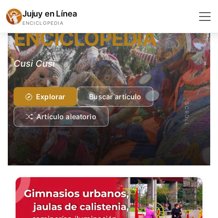
GEOGRAFÍA Y GEOLOGÍA
Jujuy en Línea
ENCICLOPEDIA
ENCICLOPEDIA
Cusi Cusi
Explorar
Buscar artículo
SCROLL
Artículo aleatorio